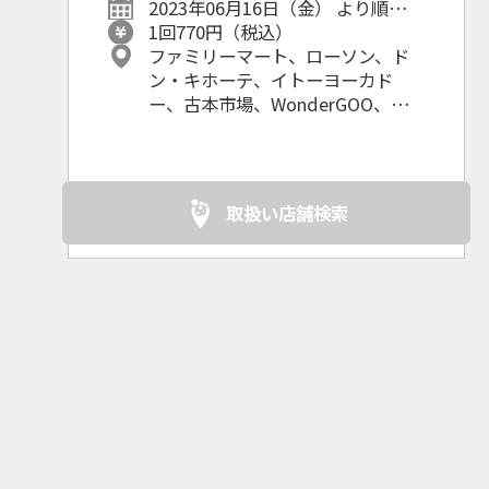
企業情報
2023年06月16日（金） より順次発
売予定！
1回770円（税込）
ファミリーマート、ローソン、ド
ン・キホーテ、イトーヨーカド
ー、古本市場、WonderGOO、
GEO、駿河屋、⽟光堂、ニューデ
イズ、TSUTAYA、⼀部のサンリオ
ショップ、その他ホビーショッ
プ、書店 等
取扱い店舗検索
店舗販売