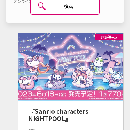
オンライン
発売済み
Happyくじ
引き換え
マイページ
検索
オンラインとは
日本語
店舗販売
ENGLISH
Language
シリーズ・キャラクター
お知らせ
『Sanrio characters
お問い合わせ
NIGHTPOOL』
個人情報保護方針