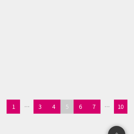
『Sanrio characters Flower
2022』
2022年05月07日（土）
1回730円（税込）
ファミリーマート、ミニストッ
プ、ヴィレッジヴァンガード、ド
ン・キホーテ、イトーヨーカド
ー、デイリーヤマザキ、
WonderGoo、古本市場、GEO、ホ
ビーゾーン、玉光堂、ニューデイ
ズ、未来屋書店、一部のサンリオ
取扱い店舗検索
ショップ、その他ホビーショッ
プ、書店、レンタルショップ、家
電量販店 等
1
…
3
4
5
6
7
…
10