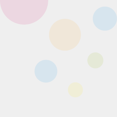
店舗販売
『TOM and JERRY FUNNY
ART!』2
2022年10月26日（水） より順次発
売予定！
1回710.60円（税込）
セブン-イレブン店頭、イトーヨー
カドー店頭