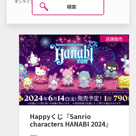
オンライン
発売済み
Happyくじ
引き換え
マイページ
検索
オンラインとは
日本語
店舗販売
ENGLISH
Language
シリーズ・キャラクター
ニュースリリース
Happyくじ『Sanrio
お知らせ
characters HANABI 2024』
お問い合わせ
個人情報保護方針