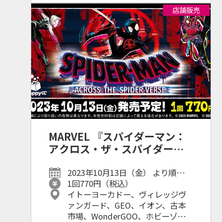
店舗販売
MARVEL 『スパイダーマン：
アクロス・ザ・スパイダーバ
ース』
2023年10月13日（金） より順次発
売予定！
1回770円（税込）
イトーヨーカドー、ヴィレッジヴ
ァンガード、GEO、イオン、古本
市場、WonderGOO、ホビーゾー