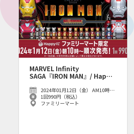
MARVEL Infinity
SAGA『IRON MAN』/ Happy
くじ「BE@RBRICK」
2024年01月12日（金） AM10時〜
順次発売予定
1回990円（税込）
ファミリーマート