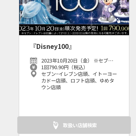
『Disney100』
2023年10月20日（金） ※セブン-
イレブンは店舗によって21⽇(⼟)・
1回790.90円（税込）
22⽇(⽇)以降の発売になる可能性が
セブン−イレブン店頭、イトーヨー
ございます。
カドー店頭、ロフト店頭、ゆめタ
ウン店頭
取扱い店舗検索