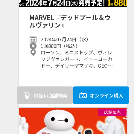
MARVEL『デッドプール＆ウ
ルヴァリン』
2024年07月24日（水）
1回880円（税込）
ローソン、ミニストップ、ヴィレ
ッジヴァンガード、イトーヨーカ
ドー、デイリーヤマザキ、GEO、
New Days、TSUTAYA、ドン・キ
ホーテ、ホビーゾーン、古本市
場、未来屋書店、MARVEL
STORE、映画館、その他ホビーシ
取扱い店舗検索
オンライン購入
ョップ・書店・レンタルショッ
プ・家電量販店等
店舗販売