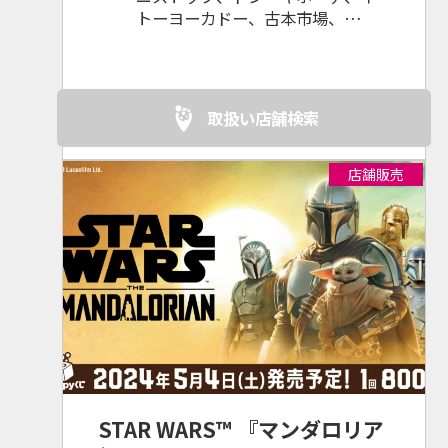
トーヨーカドー、古本市場、
WonderGOO、GEO、駿河屋、玉
光堂、ニューデイズ、TSUTAYA、
一部のサンリオショップ、その他
ホビーショップ、書店 等
取扱い店舗検索
店舗販売
STAR WARS™ 『マンダロリア