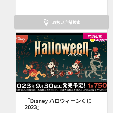
ン、新星堂、TSUTAYA、未来屋書
店、ドン・キホーテ、MARVEL公
式ストア その他ホビーショップ・
書店・レンタルショップ・家電量
取扱い店舗検索
販店 等
店舗販売
『Disney ハロウィーンくじ
2023』