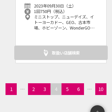
2023年09月30日（土）
1回750円（税込）
ミニストップ、ニューデイズ、イ
トーヨーカドー、GEO、古本市
場、ホビーゾーン、WonderGOO、
ドン・キホーテ、玉光堂、ヴィレ
ッジヴァンガード、その他ホビー
ショップ、映画館、書店、レンタ
ルショップ等
取扱い店舗検索
1
…
2
3
4
5
6
…
10