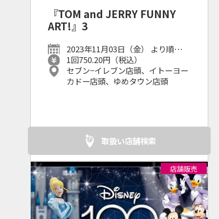
『TOM and JERRY FUNNY
ART!』3
2023年11月03日（金） より順次発
売予定！
1回750.20円（税込）
セブン−イレブン店頭、イトーヨー
カドー店頭、ゆめタウン店頭
取扱い店舗検索
店舗販売