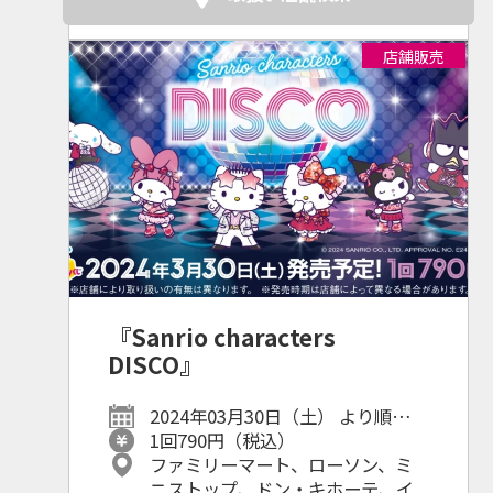
店舗販売
『Sanrio characters
DISCO』
2024年03月30日（土） より順次発
売予定！
1回790円（税込）
ファミリーマート、ローソン、ミ
ニストップ、ドン・キホーテ、イ