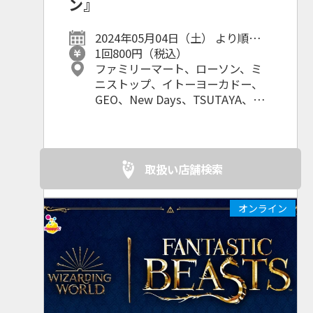
ン』
2024年05月04日（土） より順次発
売予定！
1回800円（税込）
ファミリーマート、ローソン、ミ
ニストップ、イトーヨーカドー、
GEO、New Days、TSUTAYA、ド
ン・キホーテ、ホビーゾーン、古
本市場、未来屋書店、STARWARS
POP UP STORE、ディズニーフラ
ッグシップ東京、その他ホビーシ
取扱い店舗検索
ョップ・書店・レンタルショッ
プ・家電量販店等
オンライン