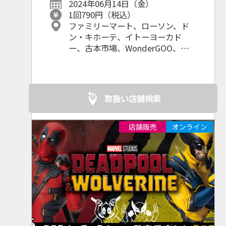
2024年06月14日（金）
企業情報
1回790円（税込）
ファミリーマート、ローソン、ド
ン・キホーテ、イトーヨーカド
ー、古本市場、WonderGOO、
GEO、駿河屋、玉光堂、
TSUTAYA、一部のサンリオショッ
プ、その他ホビーショップ、書
店 等
取扱い店舗検索
店舗販売
オンライン