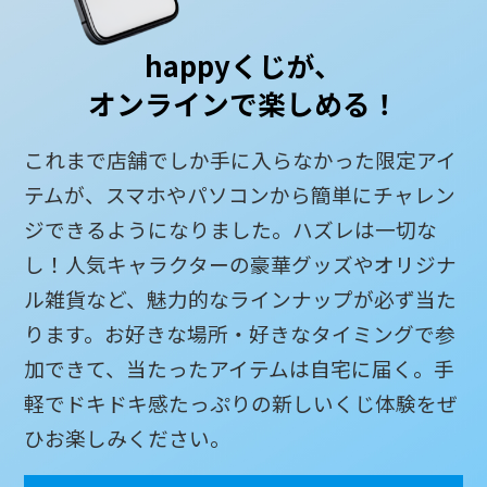
Happyくじ
引き換え
マイページ
オンラインとは
happyくじが、
オンラインで楽しめる！
日本語
これまで店舗でしか手に入らなかった限定アイ
ENGLISH
Language
テムが、スマホやパソコンから簡単にチャレン
ジできるようになりました。ハズレは一切な
し！人気キャラクターの豪華グッズやオリジナ
ル雑貨など、魅力的なラインナップが必ず当た
ります。お好きな場所・好きなタイミングで参
加できて、当たったアイテムは自宅に届く。手
シリーズ・キャラクター
お知らせ
軽でドキドキ感たっぷりの新しいくじ体験をぜ
お問い合わせ
ひお楽しみください。
個人情報保護方針