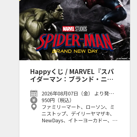
Happyくじ / MARVEL『スパ
イダーマン：ブランド・ニュ
ー・デイ』
2026年08月07日（金） より発売予
定
950円（税込）
ファミリーマート、ローソン、ミ
ニストップ、デイリーヤマザキ、
NewDays、イトーヨーカドー、ホ
ビーショップ、Happyくじオンラ
イン等