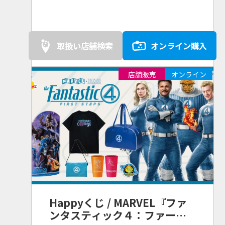
マリン、ドン・キホーテ、Happy
くじオンライン、その他ホビーシ
ョップ、書店等
取扱い店舗検索
オンライン購入
店舗販売
オンライン
Happyくじ / MARVEL『ファ
ンタスティック４：ファース