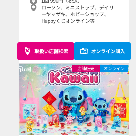
定
1回 990円（税込）
ローソン、ミニストップ、デイリ
ーヤマザキ、ホビーショップ、
Happyくじオンライン等
取扱い店舗検索
オンライン購入
店舗販売
オンライン