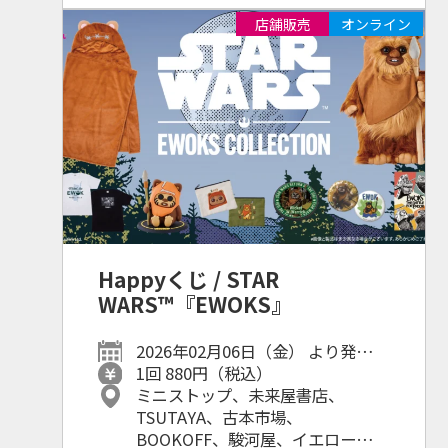
他ホビーショップ、書店等
店舗販売
オンライン
Happyくじ / STAR
WARS™『EWOKS』
2026年02月06日（金） より発売予
定
1回 880円（税込）
ミニストップ、未来屋書店、
TSUTAYA、古本市場、
BOOKOFF、駿河屋、イエローサブ