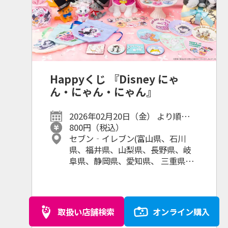
Happyくじ 『Disney にゃ
ん・にゃん・にゃん』
2026年02月20日（金） より順次発
売予定
800円（税込）
セブン‐イレブン(富山県、石川
県、福井県、山梨県、長野県、岐
阜県、静岡県、愛知県、 三重県、
滋賀県、京都府、大阪府、兵庫
県、奈良県、和歌山県の一部店
舗)、ミニストップ、イトーヨーカ
ドー、ドン・キホーテ、
取扱い店舗検索
オンライン購入
TSUTAYA、古本市場、ブックオ
フ、Happyくじオンライン、その