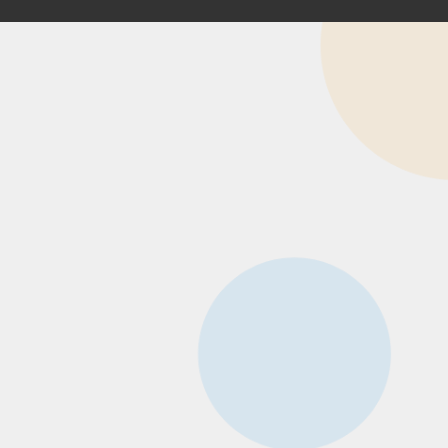
Happyくじ
引き換え
オンラインとは
nguage
日本語
E
・キャラクター
お知らせ
お問い合わせ
報保護方針
企業情報