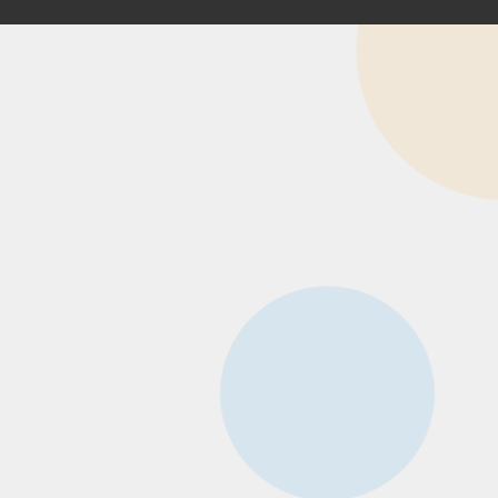
Happyくじ
引き換え
オンラインとは
nguage
日本語
E
・キャラクター
お知らせ
お問い合わせ
報保護方針
企業情報