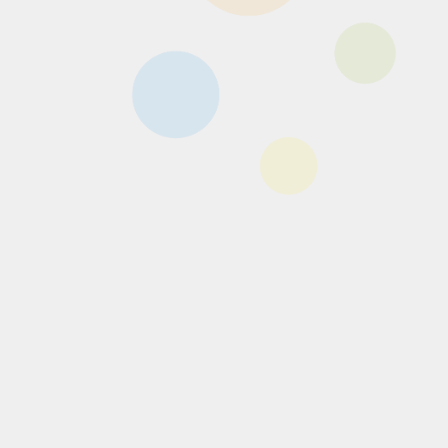
全高（約）：H14cm×W9.3cm
© & TM Lucasfilm Ltd.