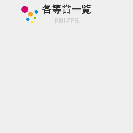
企業情報
各等賞一覧
PRIZES
SP賞 スカイウォーカー・
サーガ スペシャルポスター