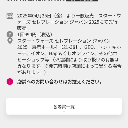
Happyくじ
引き換え
マイページ
オンラインとは
2025年04月25日（金） より一般販売 スター・ウ
ォーズ セレブレーション ジャパン 2025にて先行
販売
1回990円（税込）
日本語
スター・ウォーズ セレブレーション ジャパン
ENGLISH
2025 展示ホール4 【21-38】、GEO、ドン・キホ
Language
ーテ、イオン、Happyくじオンライン、その他ホ
ビーショップ等 （※店舗により取り扱いの有無は
異なります。※発売時期は店舗によって異なる場合
があります。）
店舗へのお問い合わせはお控えください。
シリーズ・キャラクター
お知らせ
各等賞一覧
お問い合わせ
個人情報保護方針