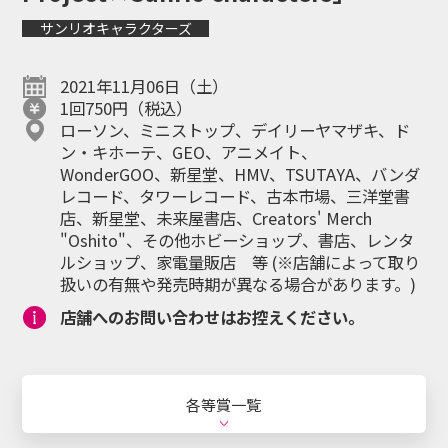
Happyくじ
引き換え
マイページ
サンリオキャラクターズ
オンラインとは
2021年11月06日（土）
1回750円（税込）
日本語
ローソン、ミニストップ、デイリーヤマザキ、ド
ン・キホーテ、GEO、アニメイト、
ENGLISH
Language
WonderGOO、新星堂、HMV、TSUTAYA、バンダ
レコード、タワーレコード、古本市場、三洋堂書
店、新星堂、未来屋書店、Creators' Merch
"Oshito"、その他ホビーショップ、書店、レンタ
ルショップ、家電量販店 等 (※店舗によって取り
扱いの有無や発売時期が異なる場合があります。)
店舗へのお問い合わせはお控えください。
シリーズ・キャラクター
お知らせ
お問い合わせ
各等賞一覧
個人情報保護方針