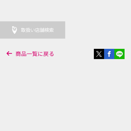
※ボードに設置されている銀色の袋
をレジまでお持ちください。
(お渡し方法は店舗によって異なる
取扱い店舗検索
場合がございます)
サイズ（約）: 88×63mm
商品一覧に戻る
店舗販売