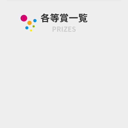
企業情報
各等賞一覧
PRIZES
A賞 ぬいぐるみ [全4種]