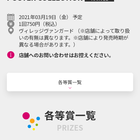
Happyくじ
引き換え
マイページ
オンラインとは
2021年03月19日（金） 予定
1回750円（税込）
ヴィレッジヴァンガード （※店舗によって取り扱
いの有無は異なります。※店舗により発売時期が
日本語
異なる場合があります。）
ENGLISH
Language
店舗へのお問い合わせはお控えください。
各等賞一覧
シリーズ・キャラクター
各等賞一覧
お知らせ
お問い合わせ
PRIZES
個人情報保護方針