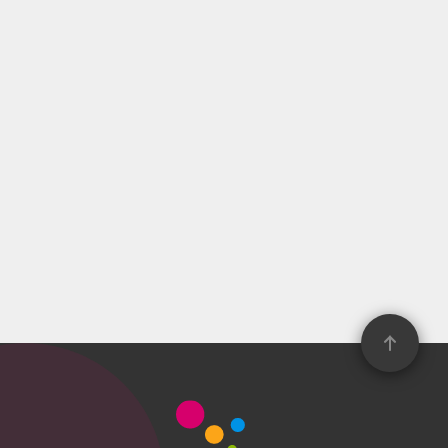
2025年07月25日（金）
1回 800円（税込）
MARVEL STORE、ドン・キホー
テ、TSUTAYA、Happy くじオンラ
イン、古本市場、TOHOシネマ
ズ、その他ホビーショップ・書
店・レンタルショップ・家電量販
店等
取扱い店舗検索
オンライン購