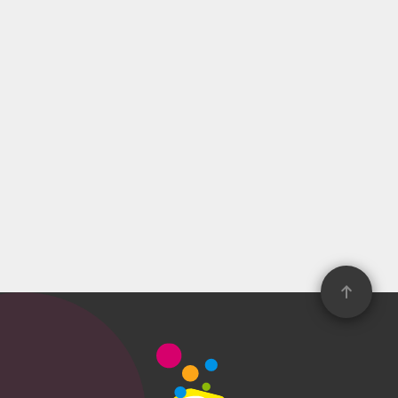
2026年05月29日（金） より発売予
定
920.70円（税込）
セブン﹣イレブン、イトーヨーカ
ドー、ゆめタウン
取扱い店舗検索