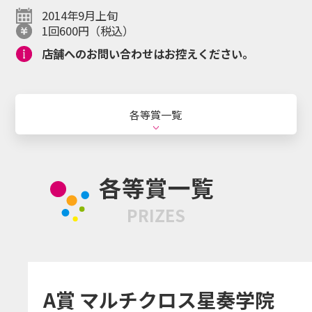
Happyくじ
引き換え
マイページ
2014年9月上旬
オンラインとは
1回600円（税込）
店舗へのお問い合わせはお控えください。
日本語
ENGLISH
各等賞一覧
Language
各等賞一覧
PRIZES
シリーズ・キャラクター
お知らせ
お問い合わせ
A賞 マルチクロス星奏学院
個人情報保護方針