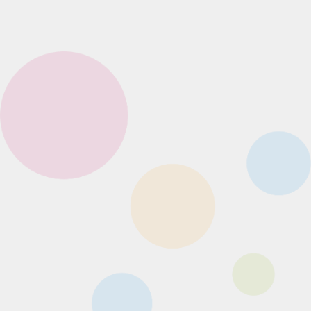
reserved.
G賞 缶ミラー［全15種］